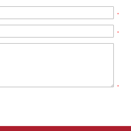
*
*
*